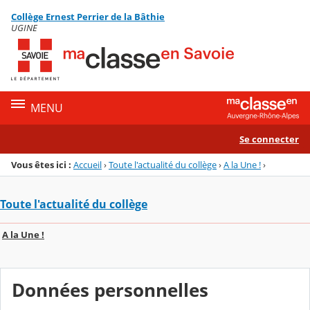
Panneau de gestion des cookies
Collège Ernest Perrier de la Bâthie
Menu de la rubrique
Contenu
UGINE
MENU
Se connecter
Vous êtes ici :
Accueil
›
Toute l'actualité du collège
›
A la Une !
›
Toute l'actualité du collège
A la Une !
Données personnelles