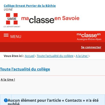
Panneau de gestion des cookies
Collège Ernest Perrier de la Bâthie
Menu de la rubrique
Contenu
UGINE
MENU
Se connecter
Vous êtes ici :
Accueil
›
Toute l'actualité du collège
›
A la Une !
›
Toute l'actualité du collège
A la Une !
Aucun élément pour l'article « Contacts » n'a été
publié.