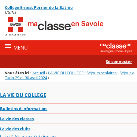
Panneau de gestion des cookies
Collège Ernest Perrier de la Bâthie
Menu de la rubrique
Contenu
UGINE
MENU
Se connecter
Vous êtes ici :
Accueil
›
LA VIE DU COLLEGE
›
Séjours scolaires
›
Séjour à
Turin 29 et 30 avril 2024
›
LA VIE DU COLLEGE
Bulletins d'information
La vie des classes
La vie des clubs
Club EDD-Sciences Participatives