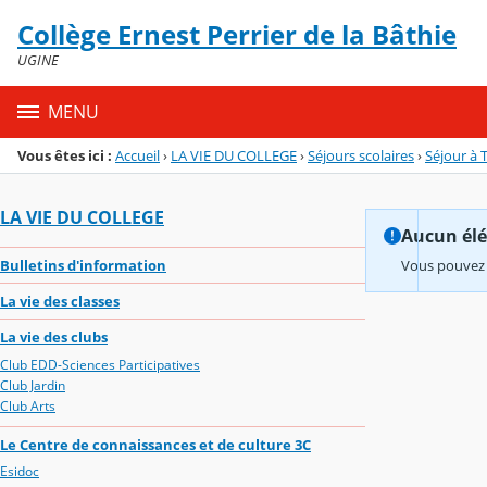
Panneau de gestion des cookies
Collège Ernest Perrier de la Bâthie
Menu de la rubrique
Contenu
UGINE
MENU
Vous êtes ici :
Accueil
›
LA VIE DU COLLEGE
›
Séjours scolaires
›
Séjour à T
LA VIE DU COLLEGE
Aucun élém
Bulletins d'information
Vous pouvez 
La vie des classes
La vie des clubs
Club EDD-Sciences Participatives
Club Jardin
Club Arts
Le Centre de connaissances et de culture 3C
Esidoc