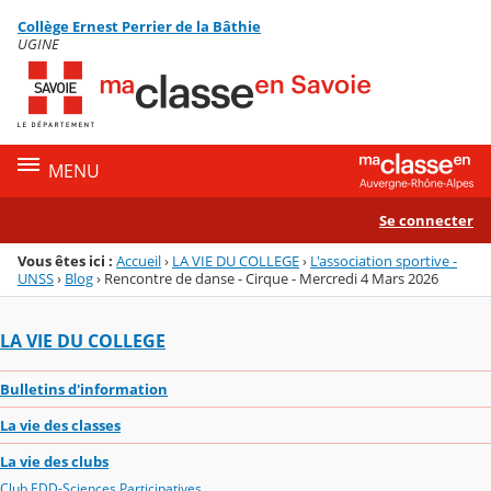
Panneau de gestion des cookies
Collège Ernest Perrier de la Bâthie
Menu de la rubrique
Contenu
UGINE
MENU
Se connecter
Vous êtes ici :
Accueil
›
LA VIE DU COLLEGE
›
L'association sportive -
UNSS
›
Blog
›
Rencontre de danse - Cirque - Mercredi 4 Mars 2026
LA VIE DU COLLEGE
Bulletins d'information
La vie des classes
La vie des clubs
Club EDD-Sciences Participatives