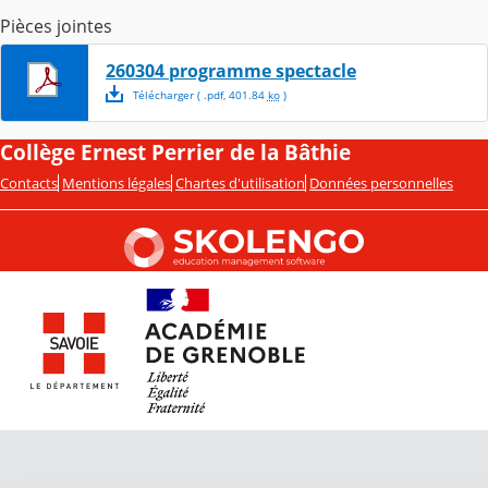
Pièces jointes
260304 programme spectacle
Télécharger
( .
pdf
,
401.84
ko
)
Collège Ernest Perrier de la Bâthie
Contacts
Mentions légales
Chartes d'utilisation
Données personnelles