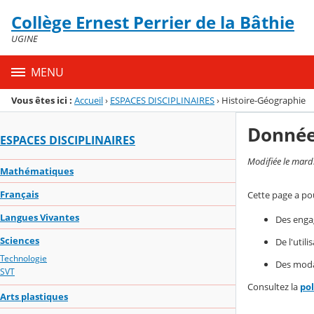
Panneau de gestion des cookies
Collège Ernest Perrier de la Bâthie
Menu de la rubrique
Contenu
UGINE
MENU
Vous êtes ici :
Accueil
›
ESPACES DISCIPLINAIRES
›
Histoire-Géographie
Donnée
ESPACES DISCIPLINAIRES
Modifiée le mard
Mathématiques
Français
Cette page a pou
Langues Vivantes
Des enga
Sciences
De l'util
Technologie
Des modal
SVT
Consultez la
po
Arts plastiques