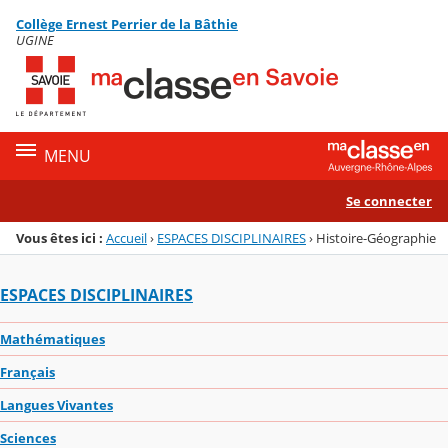
Panneau de gestion des cookies
Collège Ernest Perrier de la Bâthie
Menu de la rubrique
Contenu
UGINE
MENU
Se connecter
Vous êtes ici :
Accueil
›
ESPACES DISCIPLINAIRES
›
Histoire-Géographie
ESPACES DISCIPLINAIRES
Mathématiques
Français
Langues Vivantes
Sciences